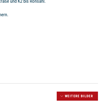
traße und K2 bis Rönsahl.
mern.
WEITERE BILDER